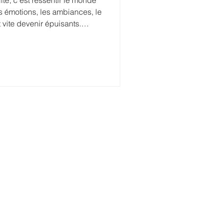
té, c’est ressentir le monde
s émotions, les ambiances, le
t vite devenir épuisants.
ui ne va pas chez eux,
t d’un autre mode de
ropose un regard clair et
hypersensibilité, respecter
vivre comme un problème.