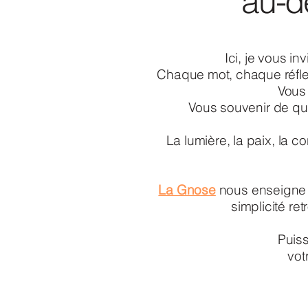
au-d
Ici, je vous in
Chaque mot, chaque réflex
Vous 
Vous souvenir de qui
La lumière, la paix, la
La Gnose
nous enseigne q
simplicité re
Puiss
vot