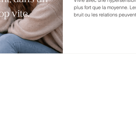
Vivre avec une hypersensibili
plus fort que la moyenne. Le
bruit ou les relations peuven
Beaucoup se demandent ce q
alors qu’il s’agit simplemen
fonctionnement. Cet article p
humain pour comprendre son 
son rythme et cesser de se 