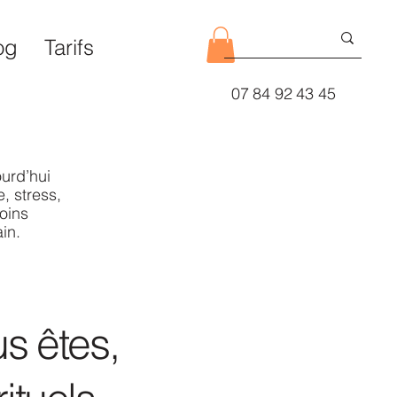
og
Tarifs
07 84 92 43 45
urd’hui
, stress,
oins
in.
s êtes,