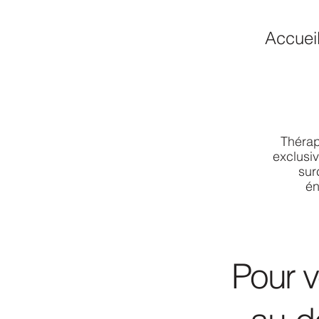
Accuei
Thérap
exclusiv
sur
én
Pour v