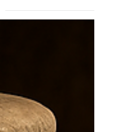
centré sur la libération intérieure, la
connaissance de soi et le rôle unique de
Marie comme disciple privilégiée de Jésus.