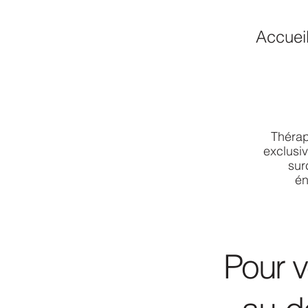
Accuei
Thérap
exclusiv
sur
én
Pour v