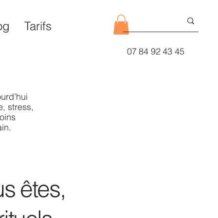
og
Tarifs
07 84 92 43 45
urd’hui
, stress,
oins
in.
s êtes,