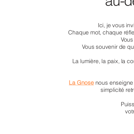
au-d
Ici, je vous in
Chaque mot, chaque réflex
Vous 
Vous souvenir de qui
La lumière, la paix, la
La Gnose
nous enseigne q
simplicité re
Puiss
vot