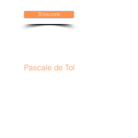
S'inscrire
Pascale de Tol
T
hérapeute énergétique gnostique et
auteur
Toulouse, Colomiers et à distance.
07 84 92 43 45
contact@pascale-de-tol.fr