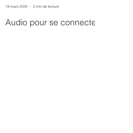
19 mars 2025
3 min de lecture
Audio pour se connecter
à sa Présence Divine
Si vous souhaitez un audio pour vous
connecter à votre Présence Divine, je vous
invite à lire cet article.