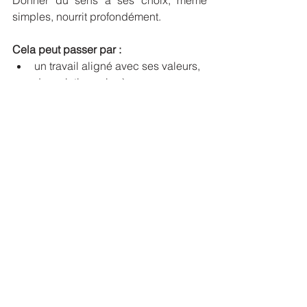
Donner du sens à ses choix, même 
simples, nourrit profondément. 
Cela peut passer par :
un travail aligné avec ses valeurs,
des relations sincères,
des projets créatifs,
un engagement personnel.
Le sens agit comme un stabilisateur 
intérieur.
Ce que vivre son 
hypersensibilité veut 
vraiment dire
Vivre son hypersensibilité ne consiste 