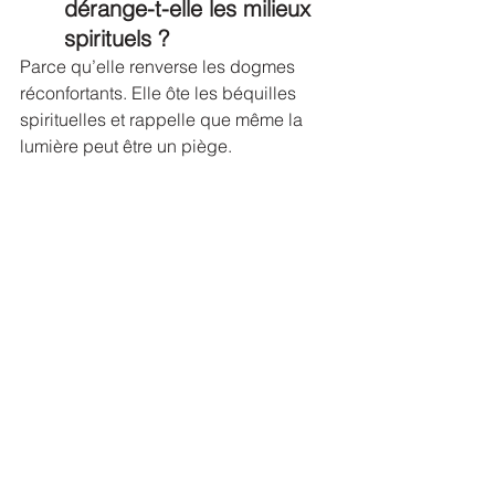
dérange-t-elle les milieux 
spirituels ?
Parce qu’elle renverse les dogmes 
réconfortants. Elle ôte les béquilles 
spirituelles et rappelle que même la 
lumière peut être un piège.
🌟 
Rappelle-toi avant qu’il 
ne soit trop tard
Ce qui compte n’est pas de “voir la 
lumière” un jour, mais de 
te souvenir de 
l’Origine pendant que tu es encore ici
.
C’est ce souvenir qui ouvre le passage 
véritable.
👉 Si tu ressens l’appel intérieur de 