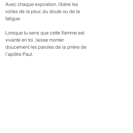
Avec chaque expiration, libère les 
voiles de la peur, du doute ou de la 
fatigue.
Lorsque tu sens que cette flamme est 
vivante en toi, laisse monter 
doucement les paroles de la prière de 
l’apôtre Paul. 
Ne les prononce pas seulement avec 
la bouche : laisse-les sortir de cette 
lumière intérieure, comme si c’était elle 
qui parlait. 
Laisse les mots de la prière résonner 
dans ton être entier. Sens qu’ils ne 
demandent rien au monde, mais 
rappellent seulement ton 
appartenance à l’éternité.