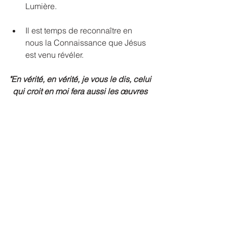
Lumière. 
Il est temps de reconnaître en 
nous la Connaissance que Jésus 
est venu révéler.
"En vérité, en vérité, je vous le dis, celui 
qui croit en moi fera aussi les œuvres 
que je fais, et il en fera de plus 
grandes encore."
(
Jean 14:12
)
Nous sommes appelés à vivre notre 
propre Pâque intérieure. 
À franchir ce passage et à renaître 
dans la Connaissance.
Seras-tu prêt(e) à traverser cette porte ?