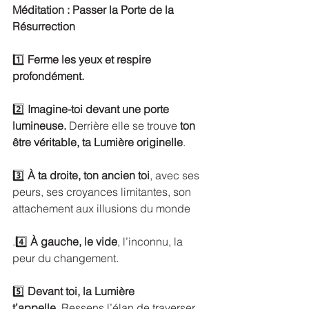
Méditation : Passer la Porte de la 
Résurrection
1️⃣ 
Ferme les yeux et respire 
profondément.
2️⃣ 
Imagine-toi devant une porte 
lumineuse.
 Derrière elle se trouve 
ton 
être véritable, ta Lumière originelle
.
3️⃣ 
À ta droite, ton ancien toi
, avec ses 
peurs, ses croyances limitantes, son 
attachement aux illusions du monde
.4️⃣ 
À gauche, le vide
, l’inconnu, la 
peur du changement.
5️⃣ 
Devant toi, la Lumière 
t’appelle.
 Ressens l’élan de traverser 