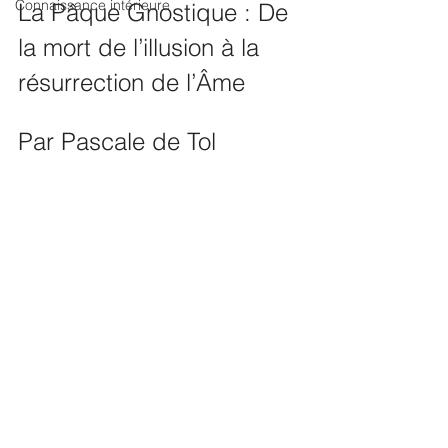
Connaissance intérieure
La Pâque Gnostique : De 
la mort de l’illusion à la 
résurrection de l’Âme
Par Pascale de Tol