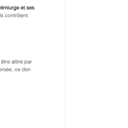
Démiurge et ses 
ls contrôlent.
être attiré par 
ersée, ce don 