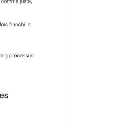
t comme juste, 
fois franchi le 
long processus 
es 