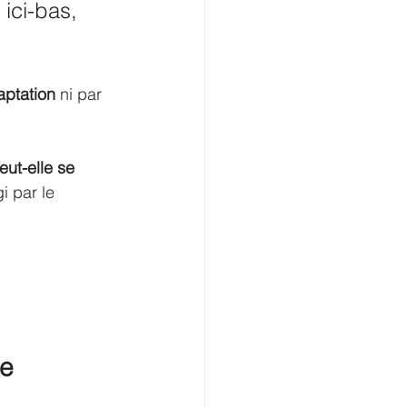
 ici-bas, 
aptation
 ni par 
ut-elle se 
 par le 
re