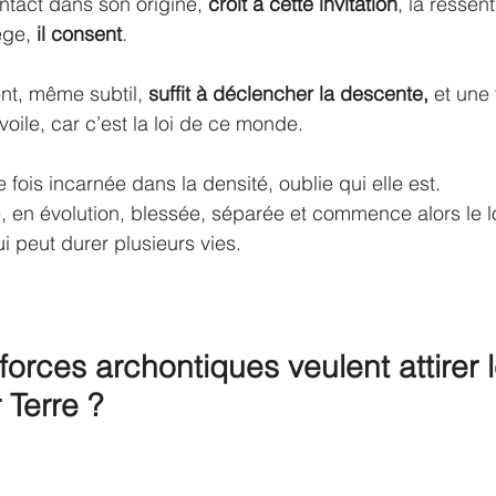
intact dans son origine, 
croit à cette invitation
, la ressen
ège, 
il consent
.
t, même subtil, 
suffit à déclencher la descente, 
et une 
voile, car c’est la loi de ce monde.
e fois incarnée dans la densité, oublie qui elle est.
e, en évolution, blessée, séparée et commence alors le 
i peut durer plusieurs vies.
forces archontiques veulent attirer l
 Terre ?