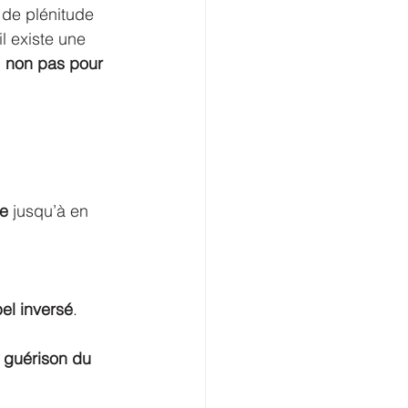
 de plénitude 
l existe une 
 
non pas pour 
re
 jusqu’à en 
el inversé
.
 guérison du 