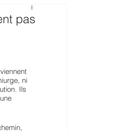
ent pas
 viennent 
iurge, ni 
ion. Ils 
’une 
chemin, 