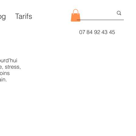
og
Tarifs
07 84 92 43 45
urd’hui
, stress,
oins
in.