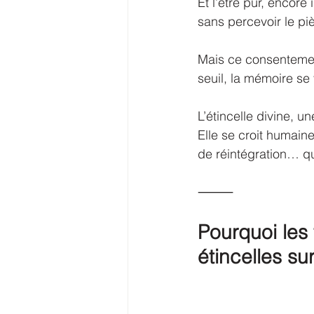
Et l’être pur, encore 
sans percevoir le pi
Mais ce consentemen
seuil, la mémoire se 
L’étincelle divine, un
Elle se croit humain
de réintégration… qu
⸻
Pourquoi les 
étincelles sur