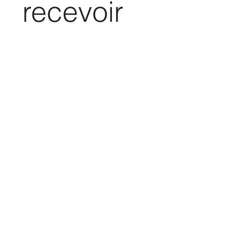
recevoir 
l'ebook 
gratuit
Prénom
*
E‑mail
*
Envoyer
Merci pour votre envoi