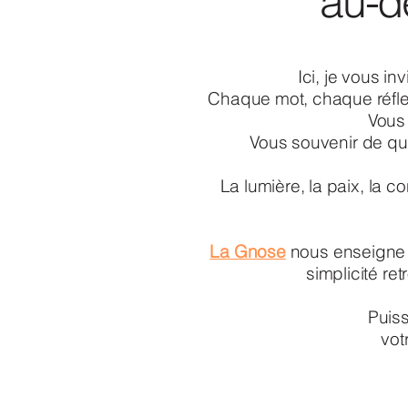
au-d
Ici, je vous in
Chaque mot, chaque réflex
Vous 
Vous souvenir de qui
La lumière, la paix, la
La Gnose
nous enseigne q
simplicité re
Puiss
vot