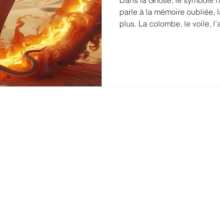
Dans la Gnose, le symbole n’es
parle à la mémoire oubliée, l
plus. La colombe, le voile, l
chacun contient une clé. Ce
comprendre, mais des passag
souvenir de l’Origine.