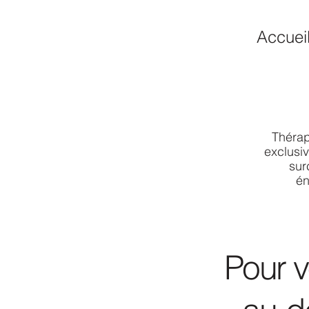
Accuei
Thérap
exclusiv
sur
én
Pour v