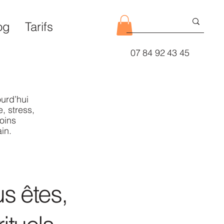
og
Tarifs
07 84 92 43 45
urd’hui
, stress,
oins
in.
s êtes,