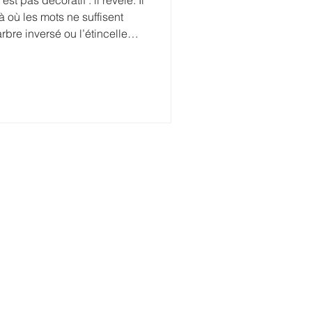
t pas décoratif : il révèle. Il
à où les mots ne suffisent
’arbre inversé ou l’étincelle…
 ne sont pas des images à
es intérieurs pour se